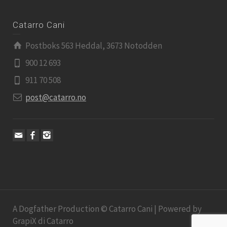
Catarro Cani
Postboks 563 Heddal, 3673 Notodden
900 12 693
911 70 508
post@catarro.no
A Dogfather Production © Catarro Cani | Powered by
GrapiX di Catarro