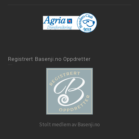
Registrert Basenji.no Oppdretter
Stolt medlem av Basenji.no