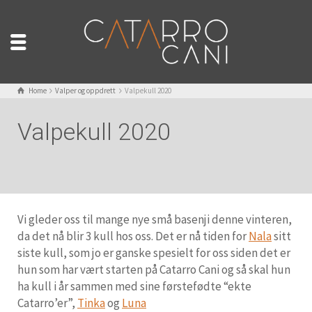
Home
Valper og oppdrett
Valpekull 2020
Valpekull 2020
Vi gleder oss til mange nye små basenji denne vinteren,
da det nå blir 3 kull hos oss. Det er nå tiden for
Nala
sitt
siste kull, som jo er ganske spesielt for oss siden det er
hun som har vært starten på Catarro Cani og så skal hun
ha kull i år sammen med sine førstefødte “ekte
Catarro’er”,
Tinka
og
Luna