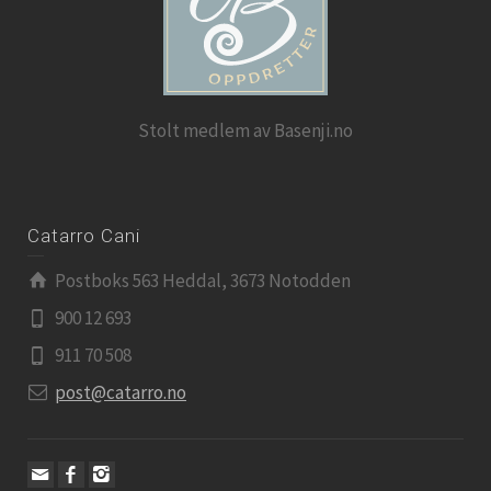
Stolt medlem av Basenji.no
Catarro Cani
Postboks 563 Heddal, 3673 Notodden
900 12 693
911 70 508
post@catarro.no