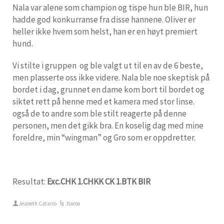
Nala var alene som champion og tispe hun ble BIR, hun
hadde god konkurranse fra disse hannene. Oliver er
heller ikke hvem som helst, han er en høyt premiert
hund.
Vi stilte i gruppen og ble valgt ut til en av de 6 beste,
men plasserte oss ikke videre. Nala ble noe skeptisk på
bordet i dag, grunnet en dame kom bort til bordet og
siktet rett på henne med et kamera med stor linse.
også de to andre som ble stilt reagerte på denne
personen, men det gikk bra. En koselig dag med mine
foreldre, min “wingman” og Gro som er oppdretter.
Resultat:
Exc.CHK 1.CHKK CK 1.BTK BIR
Jeaneth Catarro
:baroo