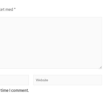
rket med
*
t time I comment.