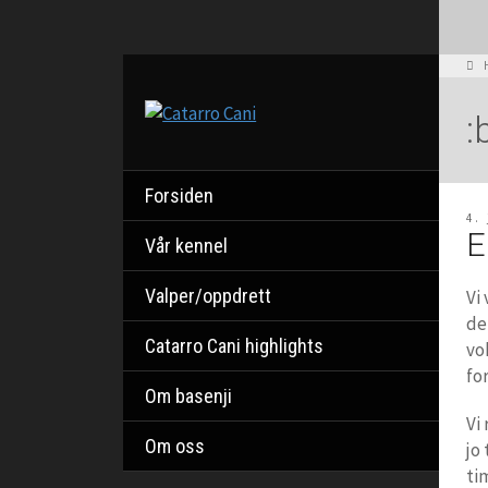
:
Forsiden
4.
E
Vår kennel
Valper/oppdrett
Vi
de
Catarro Cani highlights
vo
fo
Om basenji
Vi
Om oss
jo
tim