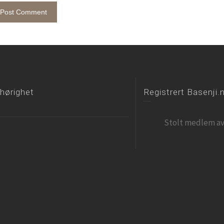
lhørighet
Registrert Basenji.
Stolt medlem av