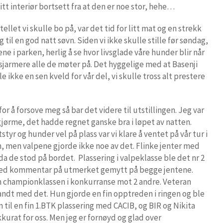
itt interiør bortsett fra at den er noe stor, hehe…
ellet vi skulle bo på, var det tid for litt mat og en strekk
g til en god natt søvn. Siden vi ikke skulle stille før søndag,
e i parken, herlig å se hvor livsglade våre hunder blir når
å sjarmere alle de møter på. Det hyggelige med at Basenji
le ikke en sen kveld for vår del, vi skulle tross alt prestere
or å forsove meg så bar det videre til utstillingen. Jeg var
 gjørme, det hadde regnet ganske bra i løpet av natten.
yr og hunder vel på plass var vi klare å ventet på vår tur i
ten, men valpene gjorde ikke noe av det. Flinke jenter med
da de stod på bordet. Plassering i valpeklasse ble det nr 2
g med kommentar på utmerket gemytt på begge jentene.
hun championklassen i konkurranse mot 2 andre. Veteran
 vandt med det. Hun gjorde en fin opptreden i ringen og ble
n til en fin 1.BTK plassering med CACIB, og BIR og Nikita
kurat for oss. Men jeg er fornøyd og glad over