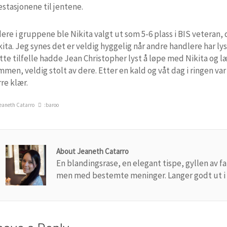
estasjonene til jentene.
dere i gruppene ble Nikita valgt ut som 5-6 plass i BIS vetera
kita. Jeg synes det er veldig hyggelig når andre handlere har ly
tte tilfelle hadde Jean Christopher lyst å løpe med Nikita og 
mmen, veldig stolt av dere. Etter en kald og våt dag i ringen va
rre klær.
eaneth Catarro
:baroo
About Jeaneth Catarro
En blandingsrase, en elegant tispe, gyllen av 
men med bestemte meninger. Langer godt ut i 