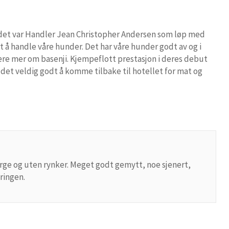
n, det var Handler Jean Christopher Andersen som løp med
st å handle våre hunder. Det har våre hunder godt av og i
lære mer om basenji. Kjempeflott prestasjon i deres debut
r det veldig godt å komme tilbake til hotellet for mat og
farge og uten rynker. Meget godt gemytt, noe sjenert,
ringen.