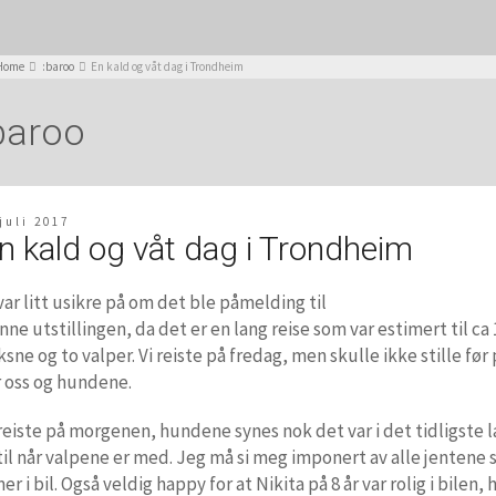
Home
:baroo
En kald og våt dag i Trondheim
baroo
 juli 2017
n kald og våt dag i Trondheim
 var litt usikre på om det ble påmelding til
nne utstillingen, da det er en lang reise som var estimert til ca
ksne og to valper. Vi reiste på fredag, men skulle ikke stille fø
r oss og hundene.
 reiste på morgenen, hundene synes nok det var i det tidligste 
 til når valpene er med. Jeg må si meg imponert av alle jentene 
er i bil. Også veldig happy for at Nikita på 8 år var rolig i bilen, 