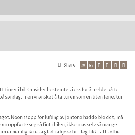
Share
 11 timer i bil. Omsider bestemte vi oss for å melde på to
r på søndag, men vi ønsket å ta turen som en liten ferie/tur
laget. Noen stopp for lufting av jentene hadde ble det, må
som oppførte seg så fint i bilen, ikke mas selv så mange
hun er nemlig ikke så glad i å kjøre bil. Jeg fikk tatt selfie