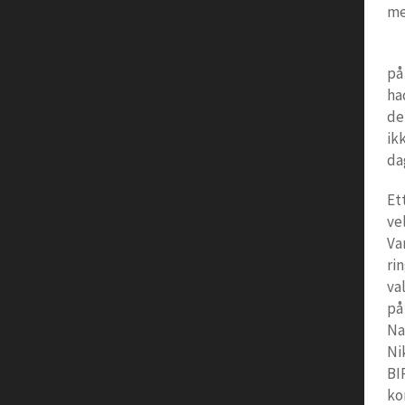
me
på
ha
de
ik
da
Et
ve
Va
ri
va
på
Na
Ni
BI
ko