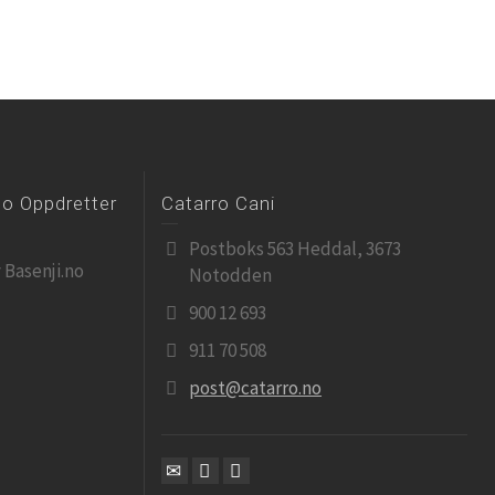
no Oppdretter
Catarro Cani
Postboks 563 Heddal, 3673
 Basenji.no
Notodden
900 12 693
911 70 508
post@catarro.no