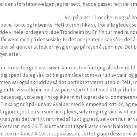
d den største sølv-elgen jeg har sett, hadde passet rett inn i m
Vel på plass i Trondheim og på hot
 beina for to og firbeinte. Helt ok rom fikk vi, tror alle gledet se
dde vi hele lørdagen til å se Trondheim by. En fin tur med hunden
 får være med på det sosiale. Er det noe jentene kan så er det 
ke er så kjent er at folk er nysgjerrige på rasen å spør mye. Det b
gen etter.
ter en nesten god natt søvn, kun nesten fordi jeg alltid er redd f
ldig spent da jeg så utstillingsområdet som var full av vann og
rmen var også skrudd av så det perfektet været uteble. Telt, utst
ngen. Da vi skulle inn med valpene startet det med litt yr i luf
lpete steg, viste seg fint og ikke minst logret de til dommeren 
 Tinka og nr 3 på Luna av 6 valper med kjempegod kritikk, o
la gjorde jobben sin som hun pleier, selv i regn og vind vant 
kita synes det var litt rart med så fuktig gress, selv om hun er
R veteran med CK. Tilslutt var det tispeklassen hvor Nala løp in
m som nr 4 med R.Cert i tispeklassen, certet glapp dessverre ak