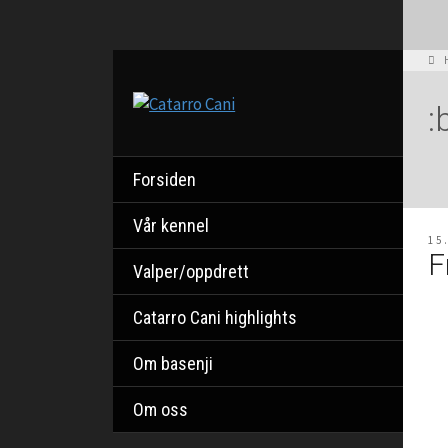
:
Forsiden
Vår kennel
15
F
Valper/oppdrett
Catarro Cani highlights
Om basenji
Om oss