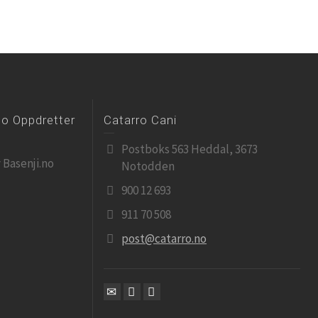
no Oppdretter
Catarro Cani
Postboks 563 Heddal, 3673
 Basenji.no
Notodden
900 12 693
911 70 508
post@catarro.no