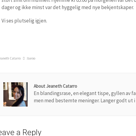
stort smil om munnen. Hjemme kl 05:00 på morgenen var det ove
dager og ikke minst var det hyggelig med nye bekjentskaper.
Vi ses plutselig igjen.
eaneth Catarro
:baroo
About Jeaneth Catarro
En blandingsrase, en elegant tispe, gyllen av 
men med bestemte meninger. Langer godt ut i 
eave a Reply