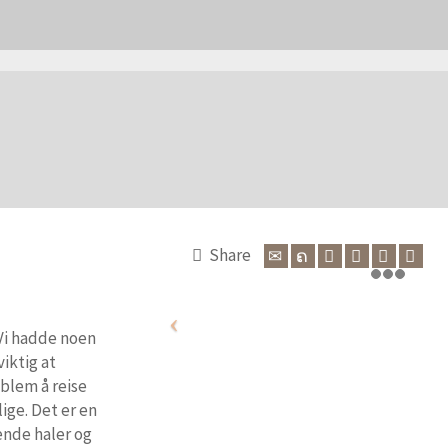
Share
 Vi hadde noen
viktig at
oblem å reise
ige. Det er en
ende haler og