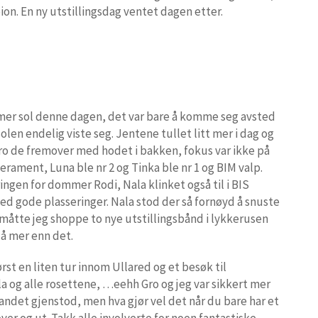
on. En ny utstillingsdag ventet dagen etter.
tt mer sol denne dagen, det var bare å komme seg avsted
 solen endelig viste seg. Jentene tullet litt mer i dag og
k dro de fremover med hodet i bakken, fokus var ikke på
rament, Luna ble nr 2 og Tinka ble nr 1 og BIM valp.
ringen for dommer Rodi, Nala klinket også til i BIS
med gode plasseringer. Nala stod der så fornøyd å snuste
 måtte jeg shoppe to nye utstillingsbånd i lykkerusen
 å mer enn det.
rst en liten tur innom Ullared og et besøk til
la og alle rosettene, …eehh Gro og jeg var sikkert mer
landet gjenstod, men hva gjør vel det når du bare har et