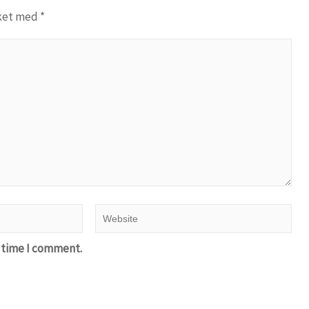
rket med
*
t time I comment.