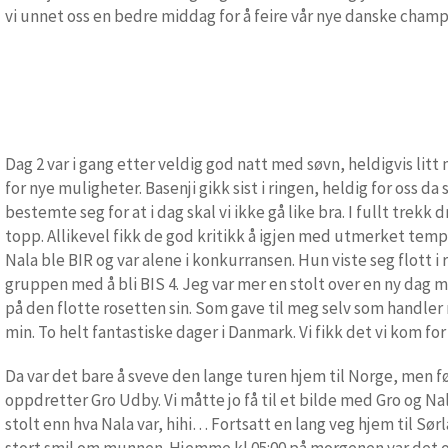
vi unnet oss en bedre middag for å feire vår nye danske champi
Dag 2 var i gang etter veldig god natt med søvn, heldigvis li
for nye muligheter. Basenji gikk sist i ringen, heldig for oss da
bestemte seg for at i dag skal vi ikke gå like bra. I fullt trek
topp. Allikevel fikk de god kritikk å igjen med utmerket tempe
Nala ble BIR og var alene i konkurransen. Hun viste seg flott i 
gruppen med å bli BIS 4. Jeg var mer en stolt over en ny dag 
på den flotte rosetten sin. Som gave til meg selv som handler
min. To helt fantastiske dager i Danmark. Vi fikk det vi kom for
Da var det bare å sveve den lange turen hjem til Norge, men fø
oppdretter Gro Udby. Vi måtte jo få til et bilde med Gro og Na
stolt enn hva Nala var, hihi… Fortsatt en lang veg hjem til Sør