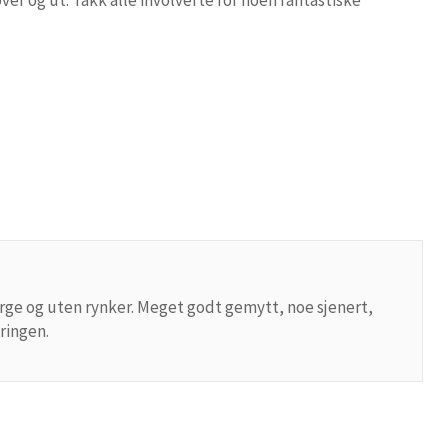
r og ut. Takk alle involverte for noen fantastiske
farge og uten rynker. Meget godt gemytt, noe sjenert,
ringen.