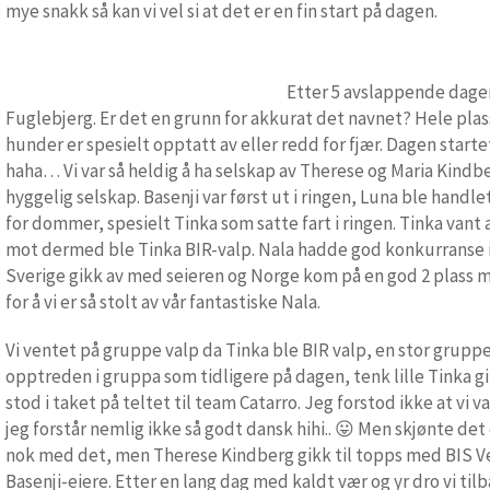
mye snakk så kan vi vel si at det er en fin start på dagen.
Etter 5 avslappende dager 
Fuglebjerg. Er det en grunn for akkurat det navnet? Hele pla
hunder er spesielt opptatt av eller redd for fjær. Dagen starte
haha… Vi var så heldig å ha selskap av Therese og Maria Kindbe
hyggelig selskap. Basenji var først ut i ringen, Luna ble hand
for dommer, spesielt Tinka som satte fart i ringen. Tinka van
mot dermed ble Tinka BIR-valp.
Nala hadde god konkurranse 
Sverige gikk av med seieren og Norge kom på en god 2 plass 
for å vi er så stolt av vår fantastiske Nala.
Vi ventet på gruppe valp da Tinka ble BIR valp, en stor grupp
opptreden i gruppa som tidligere på dagen, tenk lille Tinka 
stod i taket på teltet til team Catarro. Jeg forstod ikke at vi
jeg forstår nemlig ikke så godt dansk hihi.. 😛 Men skjønte det
nok med det, men Therese Kindberg gikk til topps med BIS Ve
Basenji-eiere. Etter en lang dag med kaldt vær og yr dro vi tilb