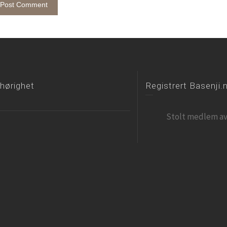
lhørighet
Registrert Basenji.
Stolt medlem av