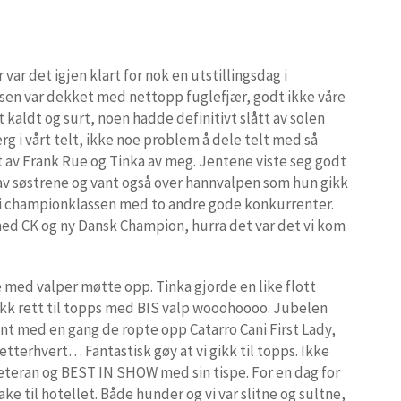
var det igjen klart for nok en utstillingsdag i
ssen var dekket med nettopp fuglefjær, godt ikke våre
t kaldt og surt, noen hadde definitivt slått av solen
rg i vårt telt, ikke noe problem å dele telt med så
let av Frank Rue og Tinka av meg. Jentene viste seg godt
t av søstrene og vant også over hannvalpen som hun gikk
i championklassen med to andre gode konkurrenter.
med CK og ny Dansk Champion, hurra det var det vi kom
e med valper møtte opp. Tinka gjorde en like flott
gikk rett til topps med BIS valp wooohoooo. Jubelen
 vant med en gang de ropte opp Catarro Cani First Lady,
 etterhvert… Fantastisk gøy at vi gikk til topps. Ikke
teran og BEST IN SHOW med sin tispe. For en dag for
ake til hotellet. Både hunder og vi var slitne og sultne,