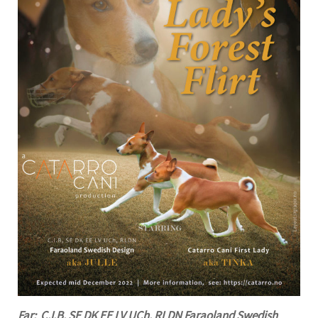
Far: C.I.B, SE DK EE LV UCh, RLDN Faraoland Swedish