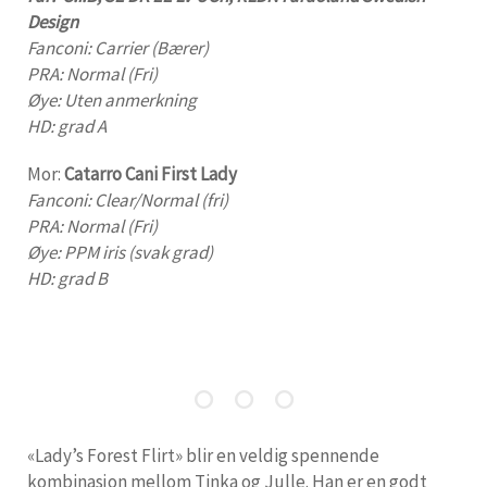
Design
Fanconi: Carrier (Bærer)
PRA: Normal (Fri)
Øye: Uten anmerkning
HD: grad A
Mor:
Catarro Cani First Lady
Fanconi: Clear/Normal (fri)
PRA: Normal (Fri)
Øye: PPM iris (svak grad)
HD: grad B
«Lady’s Forest Flirt» blir en veldig spennende
kombinasjon mellom Tinka og Julle. Han er en godt