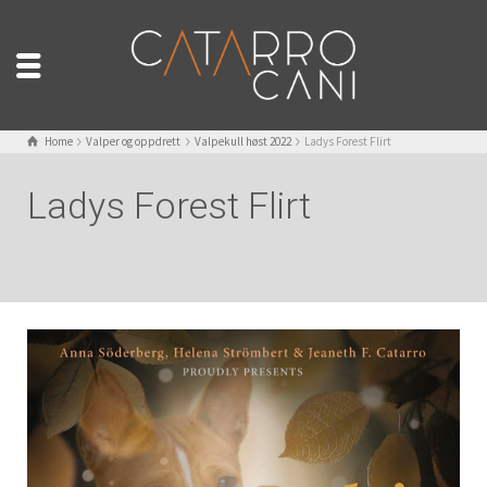
Home
Valper og oppdrett
Valpekull høst 2022
Ladys Forest Flirt
Ladys Forest Flirt