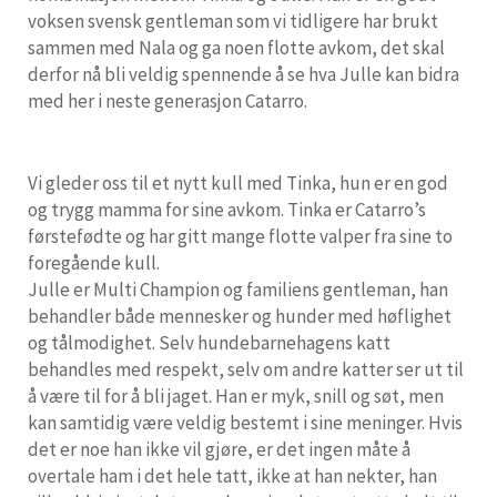
voksen svensk gentleman som vi tidligere har brukt
sammen med Nala og ga noen flotte avkom, det skal
derfor nå bli veldig spennende å se hva Julle kan bidra
med her i neste generasjon Catarro.
Vi gleder oss til et nytt kull med Tinka, hun er en god
og trygg mamma for sine avkom. Tinka er Catarro’s
førstefødte og har gitt mange flotte valper fra sine to
foregående kull.
Julle er Multi Champion og familiens gentleman, han
behandler både mennesker og hunder med høflighet
og tålmodighet. Selv hundebarnehagens katt
behandles med respekt, selv om andre katter ser ut til
å være til for å bli jaget. Han er myk, snill og søt, men
kan samtidig være veldig bestemt i sine meninger. Hvis
det er noe han ikke vil gjøre, er det ingen måte å
overtale ham i det hele tatt, ikke at han nekter, han