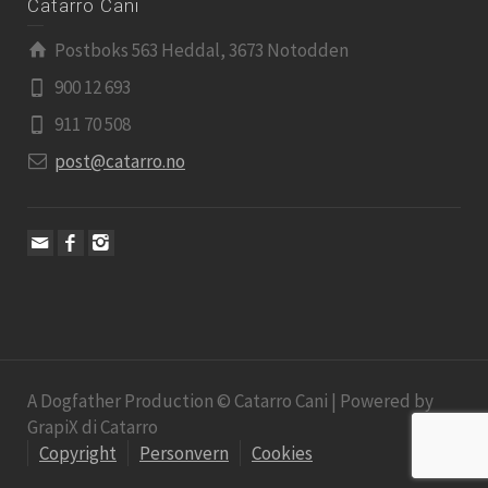
Catarro Cani
Postboks 563 Heddal, 3673 Notodden
900 12 693
911 70 508
post@catarro.no
A Dogfather Production © Catarro Cani | Powered by
GrapiX di Catarro
Copyright
Personvern
Cookies