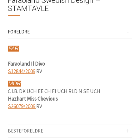
Faraoland Swedish Design –
STAMTAVLE
FORELDRE
FAR
Faraoland Il Divo
S12844/2009
RV
MOR
C.I.B. DK UCH EE CH FI UCH RLD N SE UCH
Hazhart Miss Chevious
S26079/2009
RV
BESTEFORELDRE